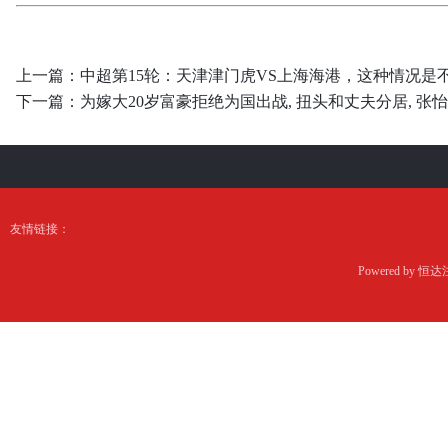
上一篇：
中超第15轮：天津津门虎VS上海海港，这种情况是
下一篇：
为嫁大20岁富豪拒绝为国出战, 扭头和丈夫分居, 张
友情链接：
Powered by
恒达