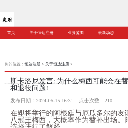
首页
关于恒达注册
业务范围
最新动态
你的位置：
恒达注册
>
关于恒达注册
>
斯卡洛尼发言: 为什么梅西可能会在替
和退役问题!
发布日期：2024-06-15 16:31 点击次数：210
在即将举行的阿根廷与厄瓜多尔的友
八冠王梅西，大概率作为替补出场。
选择进行了解释。